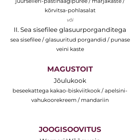
juurselleri-pastinaagipüree / marjakaste /
kõrvitsa-pohlasalat
või
II. Sea sisefilee glasuurporganditega
sea sisefilee / glasuuritud porgandid / punase
veini kaste
MAGUSTOIT
Jõulukook
beseekattega kakao-biskviitkook / apelsini-
vahukoorekreem / mandariin
JOOGISOOVITUS