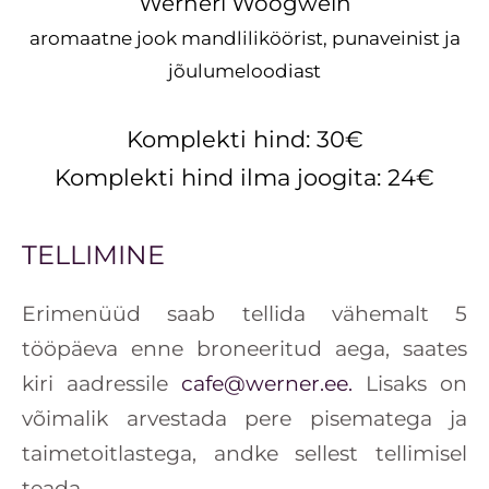
Werneri Wõõgwein
aromaatne jook mandliliköörist, punaveinist ja
jõulumeloodiast
Komplekti hind: 30€
Komplekti hind ilma joogita: 24€
TELLIMINE
Erimenüüd saab tellida vähemalt 5
tööpäeva enne broneeritud aega, saates
kiri aadressile
cafe@werner.ee.
Lisaks on
võimalik arvestada pere pisematega ja
taimetoitlastega, andke sellest tellimisel
teada.