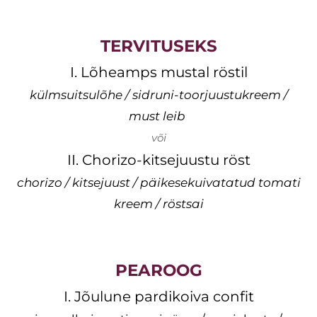
TERVITUSEKS
I. Lõheamps mustal röstil
külmsuitsulõhe / sidruni-toorjuustukreem /
must leib
või
II. Chorizo-kitsejuustu röst
chorizo / kitsejuust / päikesekuivatatud tomati
kreem / röstsai
PEAROOG
I. Jõulune pardikoiva confit