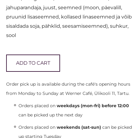
jahuparandaja, juust, seemned (moon, päevalill,
pruunid lisaseemned, kollased linaseemned ja võib
sisaldada soja, pähklid, seesamiseemned), suhkur,
sool
ADD TO CART
Order pick up is available during the café's opening hours
from Monday to Sunday at Werner Café, Ülikooli 11, Tartu.
Orders placed on
weekdays (mon-fri) before 12:00
can be picked up the next day
Orders placed on
weekends (sat-sun)
can be picked
up starting Tuesday